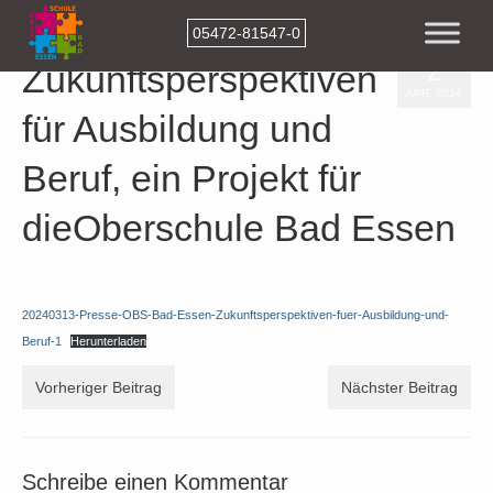
05472-81547-0
2
Zukunftsperspektiven
APR. 2024
für Ausbildung und
Beruf, ein Projekt für
dieOberschule Bad Essen
Veröffentlicht in:
Aktuelles
,
Beiträge-2024
,
Top-Aktuell
|
0
20240313-Presse-OBS-Bad-Essen-Zukunftsperspektiven-fuer-Ausbildung-und-
Beruf-1
Herunterladen
Vorheriger Beitrag
Nächster Beitrag
Schreibe einen Kommentar