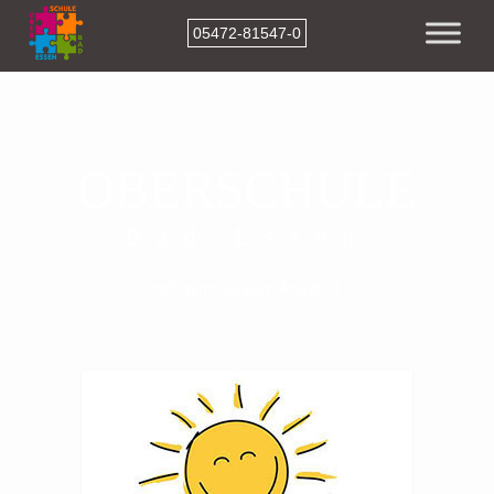
05472-81547-0
OBERSCHULE
Bad Essen
mit gymnasialem Angebot