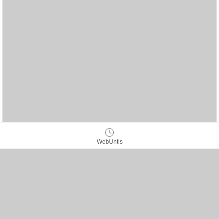
WebUntis
IServ
Home