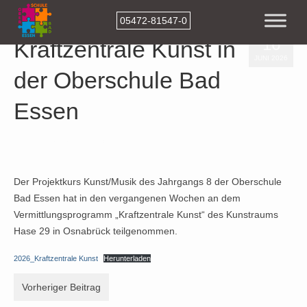
05472-81547-0
16
Kraftzentrale Kunst in
JUNI 2026
der Oberschule Bad
Essen
Veröffentlicht in:
Beiträge-2026
,
Top-Aktuell
|
0
Der Projektkurs Kunst/Musik des Jahrgangs 8 der Oberschule
Bad Essen hat in den vergangenen Wochen an dem
Vermittlungsprogramm „Kraftzentrale Kunst“ des Kunstraums
Hase 29 in Osnabrück teilgenommen.
2026_Kraftzentrale Kunst
Herunterladen
Vorheriger Beitrag