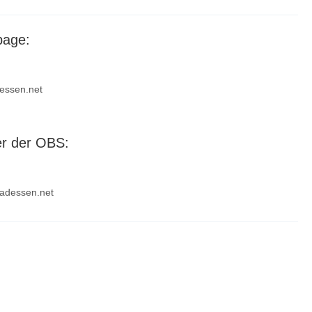
page:
dessen.net
er der OBS:
badessen.net