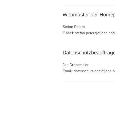
Webmaster der Home
Stefan Peters
E-Mail: stefan.peters[at]obs-ba
Datenschutzbeauftrag
Jan Drösemeier
Email: datenschutz.obs[at]obs-