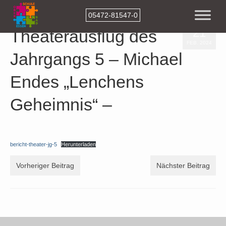
05472-81547-0
21
Theaterausflug des
FEB. 2024
Jahrgangs 5 – Michael
Endes „Lenchens
Geheimnis“ –
Veröffentlicht in:
Aktuelles
,
Beiträge-2024
|
0
bericht-theater-jg-5
Herunterladen
Vorheriger Beitrag
Nächster Beitrag