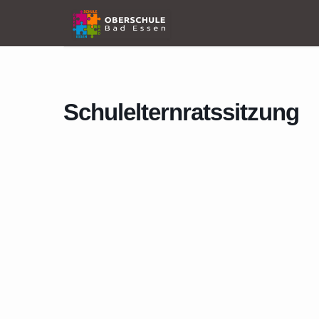
Home
Events
Schulelternratssitzung
Schulelternratssitzung