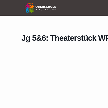
Home
Events
Jg 5&6: Theaterstück WPK 10
Jg 5&6: Theaterstück W