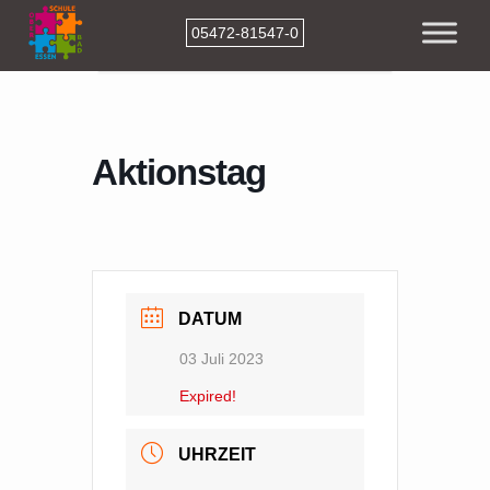
05472-81547-0
Home
Events
Aktionstag
Aktionstag
DATUM
03 Juli 2023
Expired!
UHRZEIT