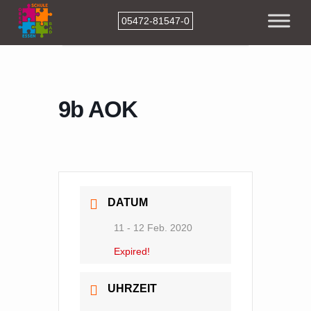
05472-81547-0
Home
Events
9b AOK
9b AOK
DATUM
11 - 12 Feb. 2020
Expired!
UHRZEIT