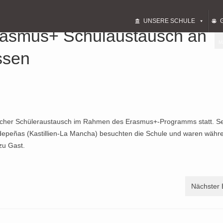
UNSERE SCHULE
rasmus+ Schulaustausch an
M
ssen
ischer Schüleraustausch im Rahmen des Erasmus+-Programms statt. S
ldepeñas (Kastillien-La Mancha) besuchten die Schule und waren währ
zu Gast.
Nächster 