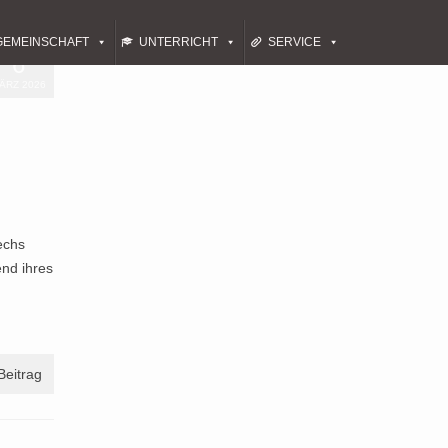
GEMEINSCHAFT
UNTERRICHT
SERVICE
6
ÄRZ 2026
echs
end ihres
Beitrag